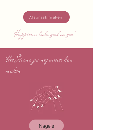
Afspraak maken
"Happiness looks good on you"
Hoe Shana jou nog mooier kan
maken
Nagels